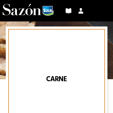
Sazón
Sula
CARNE