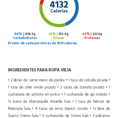
4132
Calorías
44% |
456.5g
34% |
155.9g
22% |
233.6g
Carbohidratos
Grasas
Proteínas
El valor de cada porción es de 1033 calorías
INGREDIENTES PARA ROPA VIEJA
• 2 libras de carne mano de piedra
• 1 taza de cebolla picada
•
1 taza de chile verde picado
• 2 tazas de tomate picado
• 1
cucharada de achiote en polvo
• 1 cucharada de ajo molido
•
½ barra de Mantequilla Amarilla Sula
• 1 taza de Néctar de
Manzana Sula
• 4 tazas de arroz blanco cocido
• ½ libra de
Queso Crema Sula
• 4 cucharadas de Crema Sula
• 2 plátanos