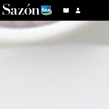
Sazón
Sula