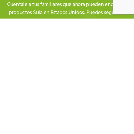
Cuéntale a tus familiares que ahora pueden encontrar
productos Sula en Estados Unidos. Puedes seguirnos
en Instagram como
@SulaFBC
SE PARTE DE
SAZÓN SULA
Forma parte de la experiencia del mundo culinario
con Sazón Sula, suscríbete a nuestro blog para estar al