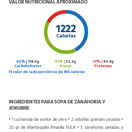
VALOR NUTRICIONAL APROXIMADO
1222
Calorías
42% |
118.9g
41% |
52.2g
17% |
49.8g
Carbohidratos
Grasas
Proteínas
El valor de cada porción es de 306 calorías
INGREDIENTES PARA SOPA DE ZANAHORIA Y
JENGIBRE
• 1 cucharada de aceite de oliva
• 2 cebollas grandes picadas
•
20 gr de Mantequilla Amarilla SULA
• 5 zanahorias peladas y