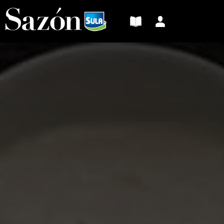
Sazón
Sula