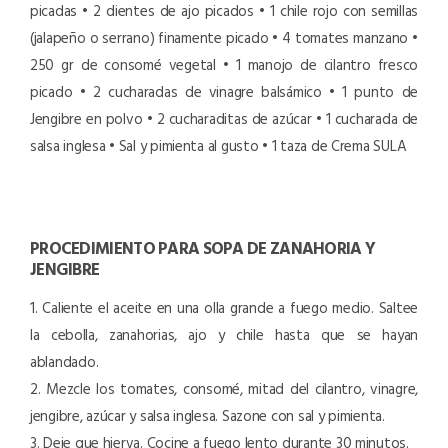
picadas
• 2 dientes de ajo picados
• 1 chile rojo con semillas
(jalapeño o serrano) finamente picado
• 4 tomates manzano
•
250 gr de consomé vegetal
• 1 manojo de cilantro fresco
picado
• 2 cucharadas de vinagre balsámico
• 1 punto de
Jengibre en polvo
• 2 cucharaditas de azúcar
• 1 cucharada de
salsa inglesa
• Sal y pimienta al gusto
• 1 taza de Crema SULA
PROCEDIMIENTO PARA SOPA DE ZANAHORIA Y
JENGIBRE
1. Caliente el aceite en una olla grande a fuego medio. Saltee
la cebolla, zanahorias, ajo y chile hasta que se hayan
ablandado.
2. Mezcle los tomates, consomé, mitad del cilantro, vinagre,
jengibre, azúcar y salsa inglesa. Sazone con sal y pimienta.
3. Deje que hierva. Cocine a fuego lento durante 30 minutos.