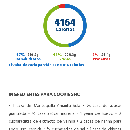
4164
Calorías
47% |
510.5g
48% |
229.3g
5% |
54.1g
Carbohidratos
Grasas
Proteínas
El valor de cada porción es de 416 calorías
INGREDIENTES PARA COOKIE SHOT
• 1 taza de Mantequilla Amarilla Sula
• ⅓ taza de azúcar
granulada
• ½ taza azúcar morena
• 1 yema de huevo
• 2
cucharaditas de extracto de vainilla
• 2 tazas de harina para
todo uso, cernida
• ½ cucharadita de sal
• 1 taza de chispas