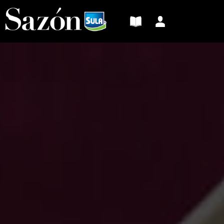
Sazón
Sula