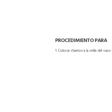
PROCEDIMIENTO PARA
1. Colocar chamoy a la orilla del va
2. Verter en una licuadora el meloc
de puré.
3. En un batidor colocar entre 4-
ingredientes.
4. Batir hasta que todos los ingr
sabor de ser necesario.
5. Verter sobre el vaso previament