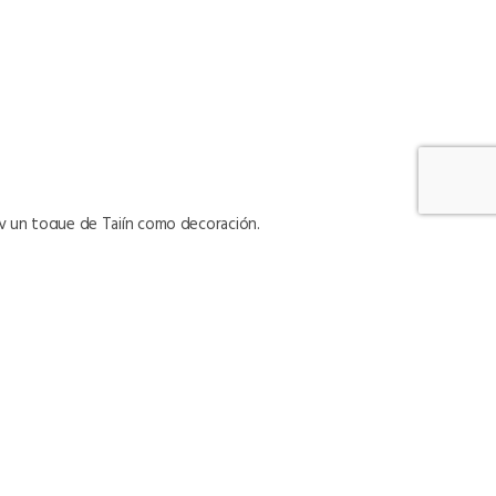
so y un toque de Tajín como decoración.
otón fresco y el néctar para crear una especie
6oz de puré de melocotón y el resto de los
edientes estén bien incorporados y ajustar
e decorado con mucho hielo.