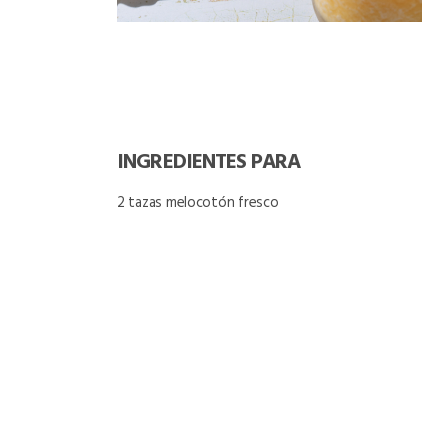
INGREDIENTES PARA
2 tazas melocotón fresco
3oz néctar de melocotón Sula
2oz jugo de limón
6oz mezcal
2oz de agave
4oz triple sec
Chamoy
Tajín