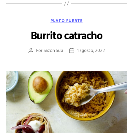
Categorías
PLATO FUERTE
Burrito catracho
Por
Sazón Sula
1 agosto, 2022
Autor
Fecha
de
de
la
la
entrada
entrada