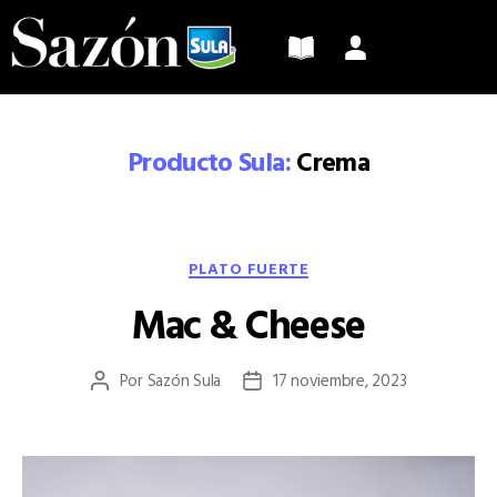
Sazón
Sula
Producto Sula:
Crema
Categorías
PLATO FUERTE
Mac & Cheese
Por
Sazón Sula
17 noviembre, 2023
Autor
Fecha
de
de
la
la
entrada
entrada