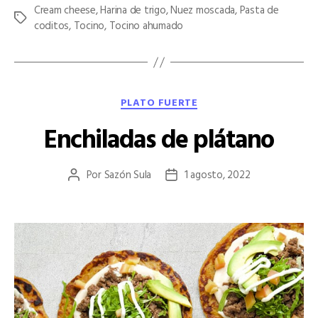
Cream cheese
,
Harina de trigo
,
Nuez moscada
,
Pasta de
Etiquetas
coditos
,
Tocino
,
Tocino ahumado
Categorías
PLATO FUERTE
Enchiladas de plátano
Por
Sazón Sula
1 agosto, 2022
Autor
Fecha
de
de
la
la
entrada
entrada