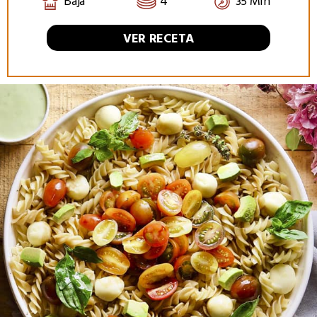
Baja
4
35 Min
VER RECETA