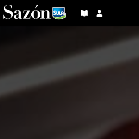
Sazón
Sula