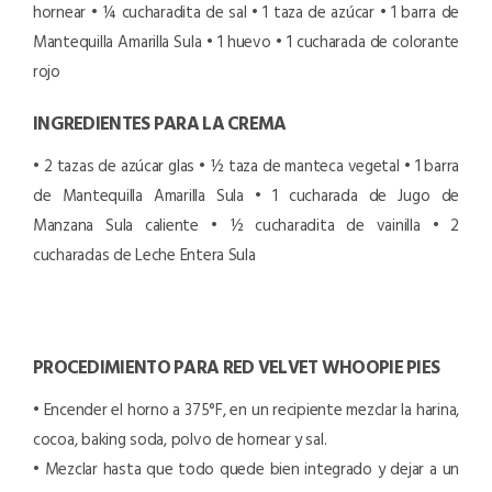
hornear
• ¼ cucharadita de sal
• 1 taza de azúcar
• 1 barra de
Mantequilla Amarilla Sula
• 1 huevo
• 1 cucharada de colorante
rojo
INGREDIENTES PARA LA CREMA
• 2 tazas de azúcar glas
• ½ taza de manteca vegetal
• 1 barra
de Mantequilla Amarilla Sula
• 1 cucharada de Jugo de
Manzana Sula caliente
• ½ cucharadita de vainilla
• 2
cucharadas de Leche Entera Sula
PROCEDIMIENTO PARA RED VELVET WHOOPIE PIES
• Encender el horno a 375°F, en un recipiente mezclar la harina,
cocoa, baking soda, polvo de hornear y sal.
• Mezclar hasta que todo quede bien integrado y dejar a un