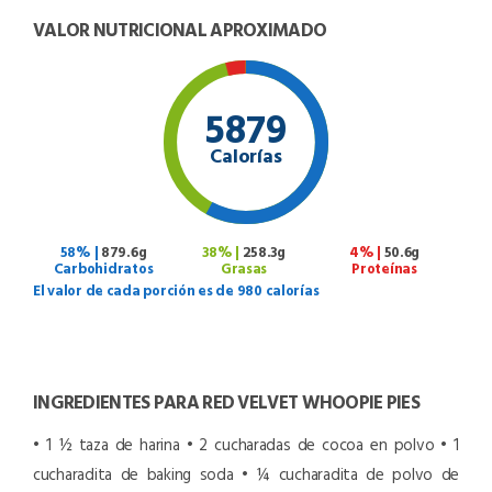
VALOR NUTRICIONAL APROXIMADO
5879
Calorías
58% |
879.6g
38% |
258.3g
4% |
50.6g
Carbohidratos
Grasas
Proteínas
El valor de cada porción es de 980 calorías
INGREDIENTES PARA RED VELVET WHOOPIE PIES
• 1 ½ taza de harina
• 2 cucharadas de cocoa en polvo
• 1
cucharadita de baking soda
• ¼ cucharadita de polvo de