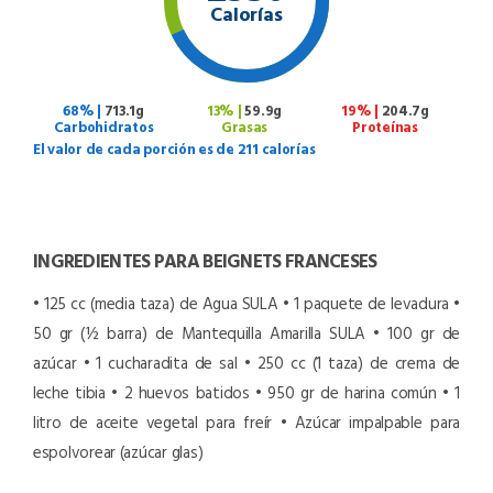
Calorías
68% |
713.1g
13% |
59.9g
19% |
204.7g
Carbohidratos
Grasas
Proteínas
El valor de cada porción es de 211 calorías
INGREDIENTES PARA BEIGNETS FRANCESES
• 125 cc (media taza) de Agua SULA
• 1 paquete de levadura
•
50 gr (½ barra) de Mantequilla Amarilla SULA
• 100 gr de
azúcar
• 1 cucharadita de sal
• 250 cc (1 taza) de crema de
leche tibia
• 2 huevos batidos
• 950 gr de harina común
• 1
litro de aceite vegetal para freír
• Azúcar impalpable para
espolvorear (azúcar glas)