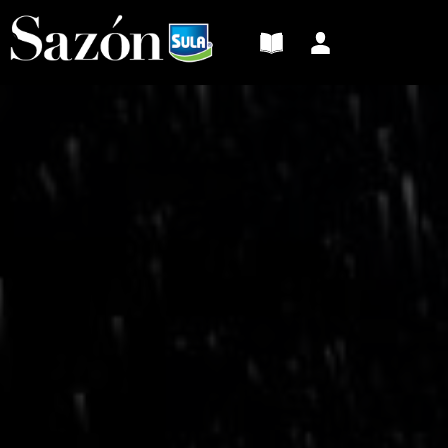
Sazón
Sula