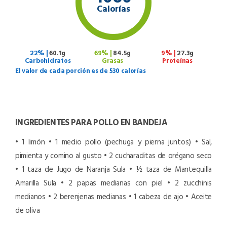
Calorías
22% |
60.1g
69% |
84.5g
9% |
27.3g
Carbohidratos
Grasas
Proteínas
El valor de cada porción es de 530 calorías
INGREDIENTES PARA POLLO EN BANDEJA
• 1 limón
• 1 medio pollo (pechuga y pierna juntos)
• Sal,
pimienta y comino al gusto
• 2 cucharaditas de orégano seco
• 1 taza de Jugo de Naranja Sula
• ½ taza de Mantequilla
Amarilla Sula
• 2 papas medianas con piel
• 2 zucchinis
medianos
• 2 berenjenas medianas
• 1 cabeza de ajo
• Aceite
de oliva