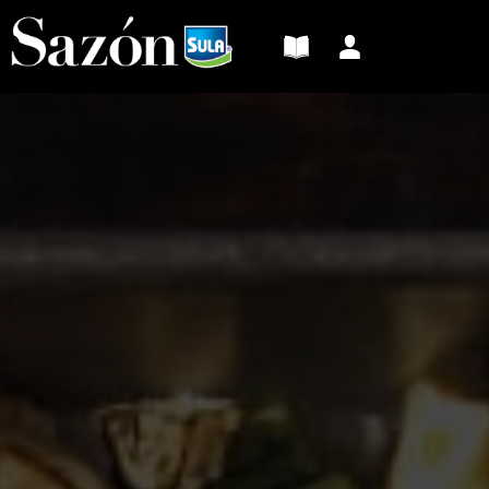
Sazón
Sula