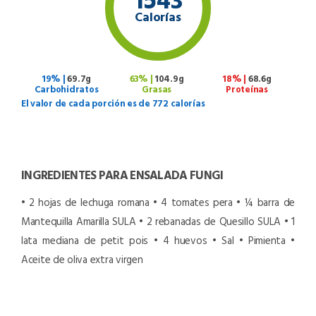
Calorías
19% |
69.7g
63% |
104.9g
18% |
68.6g
Carbohidratos
Grasas
Proteínas
El valor de cada porción es de 772 calorías
INGREDIENTES PARA ENSALADA FUNGI
• 2 hojas de lechuga romana
• 4 tomates pera
• ¼ barra de
Mantequilla Amarilla SULA
• 2 rebanadas de Quesillo SULA
• 1
lata mediana de petit pois
• 4 huevos
• Sal
• Pimienta
•
Aceite de oliva extra virgen