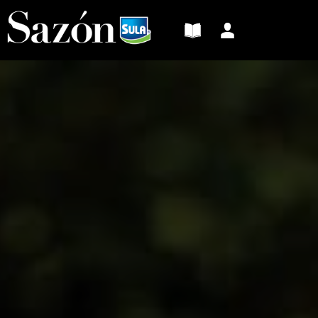
Sazón
Sula