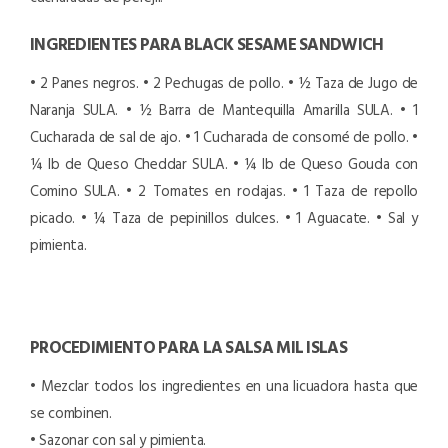
INGREDIENTES PARA BLACK SESAME SANDWICH
• 2 Panes negros.
• 2 Pechugas de pollo.
• ½ Taza de Jugo de
Naranja SULA.
• ½ Barra de Mantequilla Amarilla SULA.
• 1
Cucharada de sal de ajo.
• 1 Cucharada de consomé de pollo.
•
¼ lb de Queso Cheddar SULA.
• ¼ lb de Queso Gouda con
Comino SULA.
• 2 Tomates en rodajas.
• 1 Taza de repollo
picado.
• ¼ Taza de pepinillos dulces.
• 1 Aguacate.
• Sal y
pimienta.
PROCEDIMIENTO PARA LA SALSA MIL ISLAS
• Mezclar todos los ingredientes en una licuadora hasta que
se combinen.
• Sazonar con sal y pimienta.