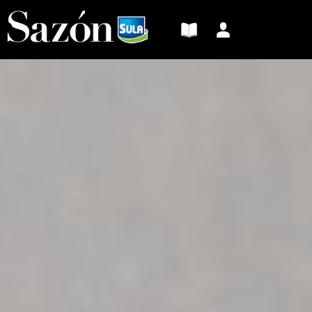
Sazón
Sula