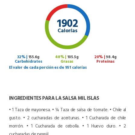
1902
Calorías
32% |
155.6g
48% |
105.5g
20% |
98.4g
Carbohidratos
Grasas
Proteínas
El valor de cada porción es de 951 calorías
INGREDIENTES PARA LA SALSA MIL ISLAS
• 1 Taza de mayonesa.
• ¼ Taza de salsa de tomate.
• Chile al
gusto.
• 2 cucharadas de aceitunas.
• 1 Cucharada de chile
morrón.
• 1 Cucharada de cebolla.
• 1 Huevo duro.
• 2
cucharadas de perejil.