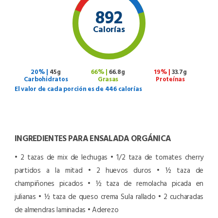
892
Calorías
20% |
45g
66% |
66.8g
19% |
33.7g
Carbohidratos
Grasas
Proteínas
El valor de cada porción es de 446 calorías
INGREDIENTES PARA ENSALADA ORGÁNICA
• 2 tazas de mix de lechugas
• 1/2 taza de tomates cherry
partidos a la mitad
• 2 huevos duros
• ½ taza de
champiñones picados
• ½ taza de remolacha picada en
julianas
• ½ taza de queso crema Sula rallado
• 2 cucharadas
de almendras laminadas
• Aderezo