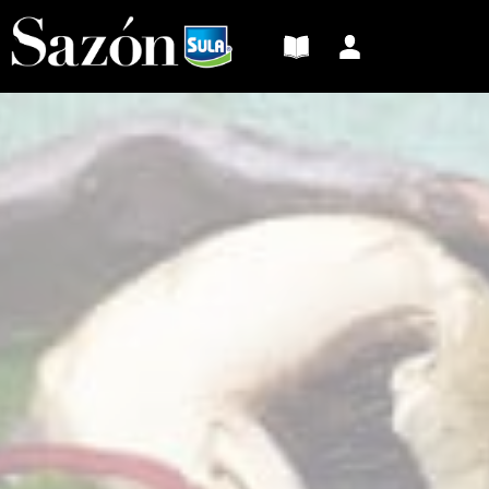
Sazón
Sula