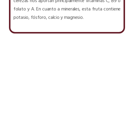
cerezas nos aportan principalmente vitaminas C, B9 o
folato y A. En cuanto a minerales, esta fruta contiene
potasio, fósforo, calcio y magnesio.
PRODUCTOS SULA USADOS EN ESTA RECETA:
TAMBIÉN PODRÍA INTERESARTE: