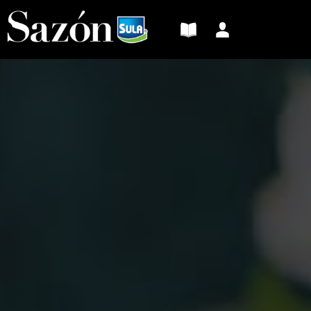
Sazón
Sula