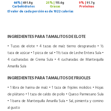
66% |
691.8g
25% |
115.6g
9% |
91.7g
Carbohidratos
Grasas
Proteínas
El valor de cada porción es de 1022 calorías
INGREDIENTES PARA TAMALITOS DE ELOTE
• Tuzas de elote
• 4 tazas de maíz tierno desgranado
• ½
taza de azúcar
• 1 pizca de sal
• 1½ taza de Leche Entera Sula
•
4 cucharadas de Crema Sula
• 4 cucharadas de Mantequilla
Amarilla Sula
INGREDIENTES PARA TAMALITOS DE FRIJOLES
• 1 libra de harina de maíz
• 1 taza de frijoles molidos
• Hojas
de plátano
• 1 taza de caldo de pollo
• Queso Parmesano Sula
• 1 barra de Mantequilla Amarilla Sula
• Sal, pimienta y comino
al gusto