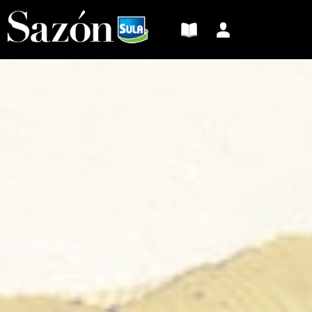
Sazón
Sula