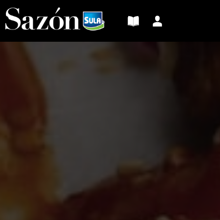
Sazón
Sula