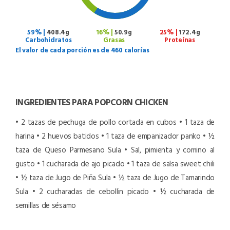
59% |
408.4g
16% |
50.9g
25% |
172.4g
Carbohidratos
Grasas
Proteínas
El valor de cada porción es de 460 calorías
INGREDIENTES PARA POPCORN CHICKEN
• 2 tazas de pechuga de pollo cortada en cubos
• 1 taza de
harina
• 2 huevos batidos
• 1 taza de empanizador panko
• ½
taza de Queso Parmesano Sula
• Sal, pimienta y comino al
gusto
• 1 cucharada de ajo picado
• 1 taza de salsa sweet chili
• ½ taza de Jugo de Piña Sula
• ½ taza de Jugo de Tamarindo
Sula
• 2 cucharadas de cebollin picado
• ½ cucharada de
semillas de sésamo