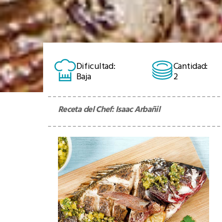
Dificultad:
Cantidad:
Baja
2
Receta del Chef:
Isaac Arbañil