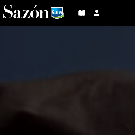
Sazón
Sula