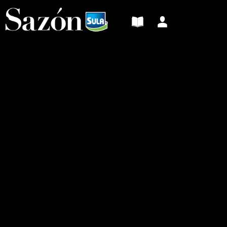
Sazón
Sula