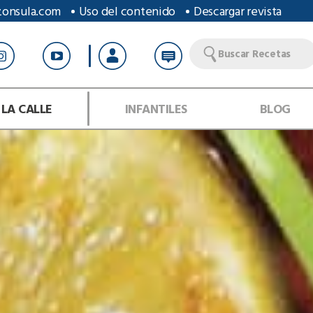
zonsula.com
Uso del contenido
Descargar revista
Buscar Recetas
 LA CALLE
INFANTILES
BLOG