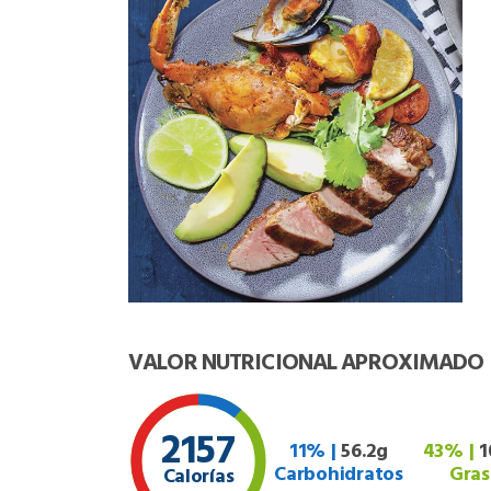
VALOR NUTRICIONAL APROXIMADO
2157
11% |
56.2g
43% |
1
Carbohidratos
Gras
Calorías