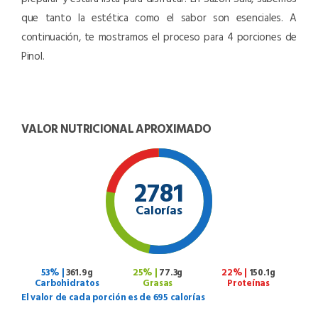
que tanto la estética como el sabor son esenciales. A
continuación, te mostramos el proceso para 4 porciones de
Pinol.
VALOR NUTRICIONAL APROXIMADO
2781
Calorías
53% |
361.9g
25% |
77.3g
22% |
150.1g
Carbohidratos
Grasas
Proteínas
El valor de cada porción es de 695 calorías