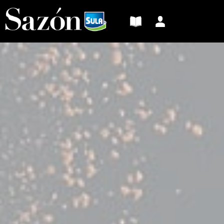
Sazón
Sula