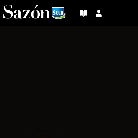
Sazón
Sula