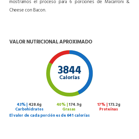
mostramos el proceso para 6 porciones de Macarroni &
Cheese con Bacon.
VALOR NUTRICIONAL APROXIMADO
3844
Calorías
43% |
428.6g
40% |
174.9g
17% |
173.2g
Carbohidratos
Grasas
Proteínas
El valor de cada porción es de 641 calorías