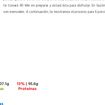
te tomará 40 Min en preparar y estará lista para disfrutar. En Saz
son esenciales. A continuación, te mostramos el proceso para 6 porc
07.1g
13% |
95.6g
as
Proteínas
as