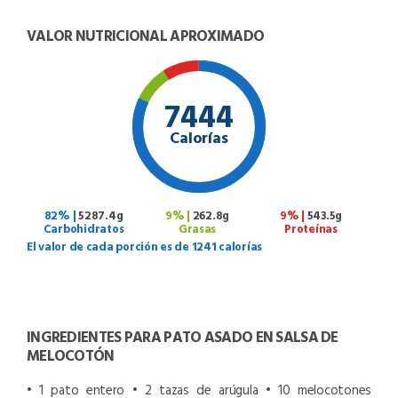
VALOR NUTRICIONAL APROXIMADO
7444
Calorías
82% |
5287.4g
9% |
262.8g
9% |
543.5g
Carbohidratos
Grasas
Proteínas
El valor de cada porción es de 1241 calorías
INGREDIENTES PARA PATO ASADO EN SALSA DE
MELOCOTÓN
• 1 pato entero
• 2 tazas de arúgula
• 10 melocotones