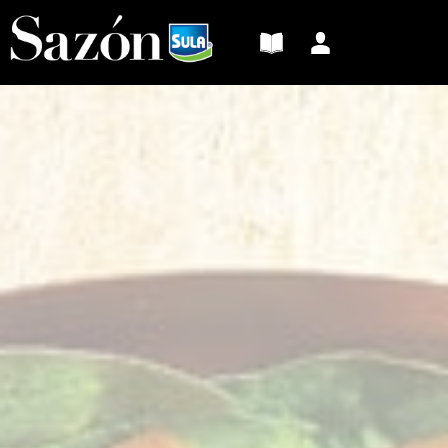
Sazón
Sula