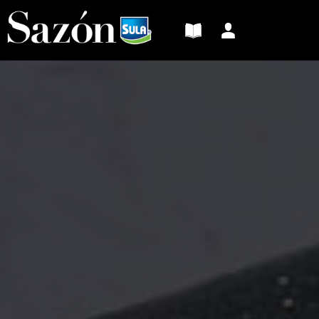
Sazón
Sula