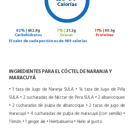
Calorías
82% |
602.8g
7% |
21.2g
11% |
80.5g
Carbohidratos
Grasas
Proteínas
El valor de cada porción es de 989 calorías
INGREDIENTES PARA EL CÓCTEL DE NARANJA Y
MARACUYÁ
• 1 taza de Jugo de Naranja SULA
• ¼ taza de Jugo de Piña
SULA
• 2 cucharadas de Néctar de Pera SULA
• 2 albaricoques
• 2 cucharadas de pulpa de albaricoque
• 2 tazas de jugo de
maracuyá
• 4 cucharadas de pulpa de maracuyá (con semilla)
•
1 limón
• 1 ginger ale
• Hierbabuena
• Hielo al gusto