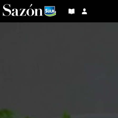
Sazón
Sula