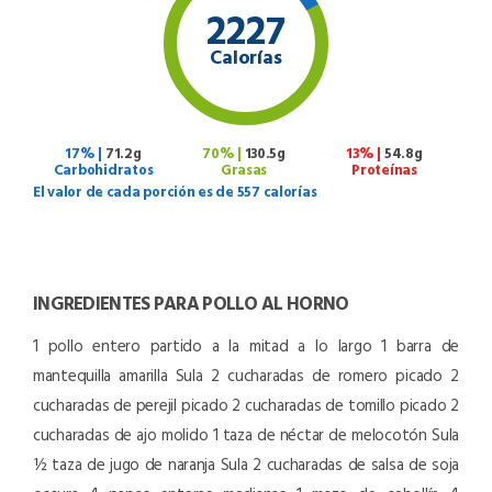
2227
Calorías
17% |
71.2g
70% |
130.5g
13% |
54.8g
Carbohidratos
Grasas
Proteínas
El valor de cada porción es de 557 calorías
INGREDIENTES PARA POLLO AL HORNO
1 pollo entero partido a la mitad a lo largo
1 barra de
mantequilla amarilla Sula
2 cucharadas de romero picado
2
cucharadas de perejil picado
2 cucharadas de tomillo picado
2
cucharadas de ajo molido
1 taza de néctar de melocotón Sula
½ taza de jugo de naranja Sula
2 cucharadas de salsa de soja