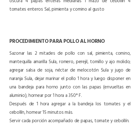
oscura
4 papas enteras medianas
1 mazo de cebollín
4
tomates enteros
Sal, pimienta y comino al gusto
PROCEDIMIENTO PARA POLLO AL HORNO
Sazonar las 2 mitades de pollo con sal, pimienta, comino,
mantequilla amarilla Sula, romero, perejil, tomillo y ajo molido;
agregar salsa de soja, néctar de melocotón Sula y jugo de
naranja Sula, dejar marinar el pollo 1 hora y luego disponer en
una bandeja para horno junto con las papas (envueltas en
aluminio); hornear por 1 hora a 350° F.
Después de 1 hora agregar a la bandeja los tomates y el
cebollín, hornear 15 minutos más.
Servir cada porción acompañado de papas, tomate y cebollín.