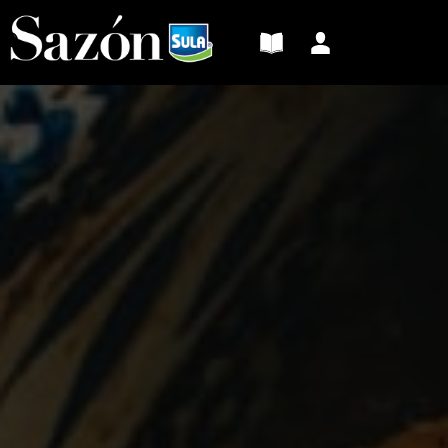
Sazón
Sula