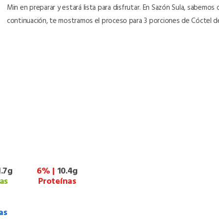
Min en preparar y estará lista para disfrutar. En Sazón Sula, sabemos
continuación, te mostramos el proceso para 3 porciones de Cóctel d
1.7g
6% |
10.4g
as
Proteínas
as