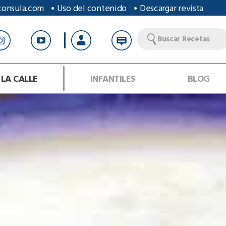
zonsula.com
Uso del contenido
Descargar revista
Buscar Recetas
 LA CALLE
INFANTILES
BLOG