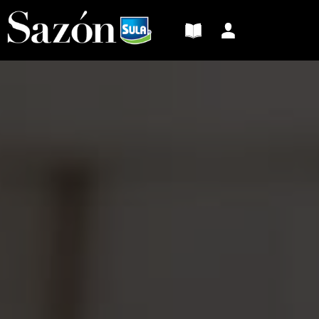
Sazón
Sula