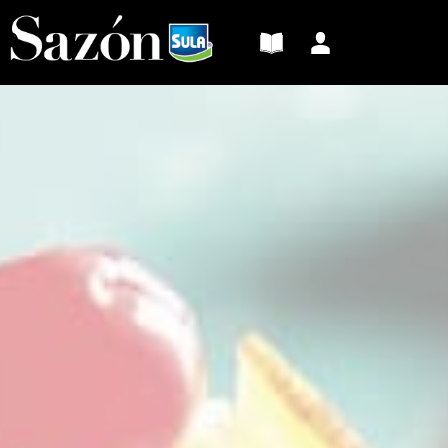
Sazón
Sula