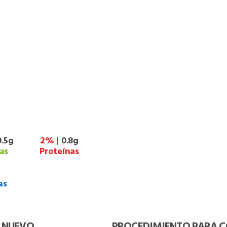
0.5g
2% |
0.8g
as
Proteínas
as
O NUEVO
PROCEDIMIENTO PARA C