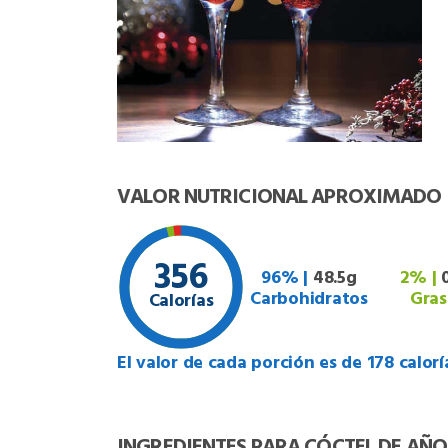
VALOR NUTRICIONAL APROXIMADO
356
96% |
48.5g
2% |
Carbohidratos
Gras
Calorías
El valor de cada porción es de 178 calorí
INGREDIENTES PARA CÓCTEL DE AÑ