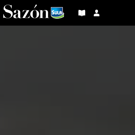
Sazón
Sula