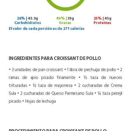
26% |
45.9g
49% |
39g
25% |
45g
Carbohidratos
Grasas
Proteínas
El valor de cada porción es de 271 calorías
INGREDIENTES PARA CROISSANT DE POLLO
• 3 unidades de pan croissant
• 1 libra de pechuga de pollo
• 2
ramas de apio picado finamente
• ½ taza de nueces
trituradas
• ½ taza de mayonesa
• 2 cucharadas de Crema
Sula
• 2 cucharadas de Queso Parmesano Sula
• ¼ taza perejil
picado
• Hojas de lechuga
PROCEDIMIENTO PARA CROISSANT DE POLLO