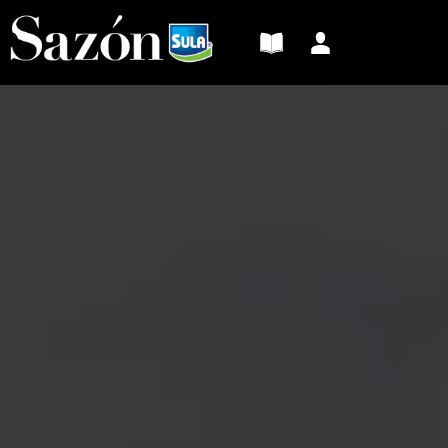
Sazón
Sula