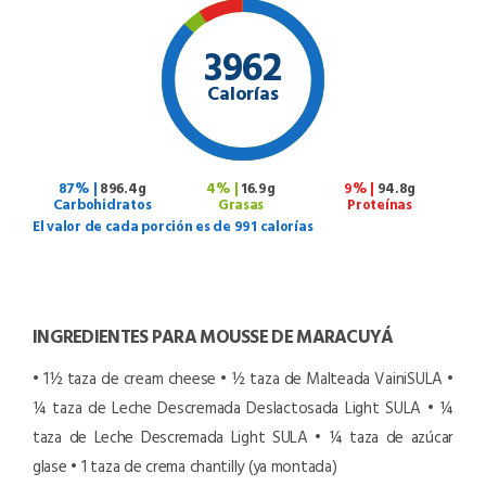
3962
Calorías
87% |
896.4g
4% |
16.9g
9% |
94.8g
Carbohidratos
Grasas
Proteínas
El valor de cada porción es de 991 calorías
INGREDIENTES PARA MOUSSE DE MARACUYÁ
• 1½ taza de cream cheese
• ½ taza de Malteada VainiSULA
•
¼ taza de Leche Descremada Deslactosada Light SULA
• ¼
taza de Leche Descremada Light SULA
• ¼ taza de azúcar
glase
• 1 taza de crema chantilly (ya montada)