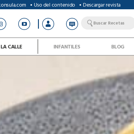
zonsula.com
Uso del contenido
Descargar revista
Buscar Recetas
 LA CALLE
INFANTILES
BLOG