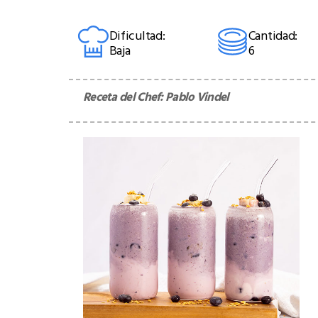
Dificultad:
Cantidad:
Baja
6
Receta del Chef:
Pablo Vindel