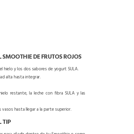
L SMOOTHIE DE FRUTOS ROJOS
del hielo y los dos sabores de yogurt SULA.
ad alta hasta integrar.
hielo restante, la leche con fibra SULA y las
s vasos hasta llegar a la parte superior.
 TIP
sar para añadir dentro de tu Smoothie o como