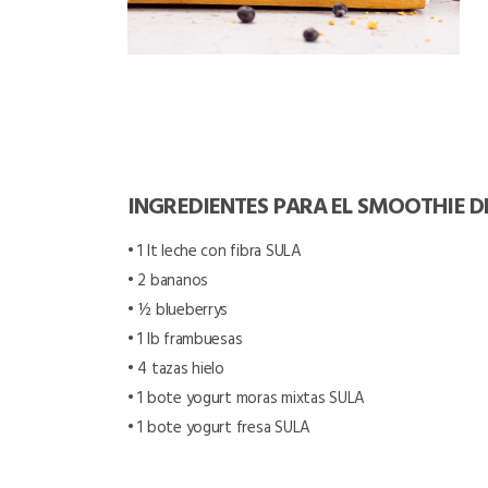
INGREDIENTES PARA EL SMOOTHIE D
• 1 lt leche con fibra SULA
• 2 bananos
• ½ blueberrys
• 1 lb frambuesas
• 4 tazas hielo
• 1 bote yogurt moras mixtas SULA
• 1 bote yogurt fresa SULA