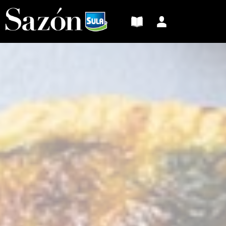
Sazón
Sula