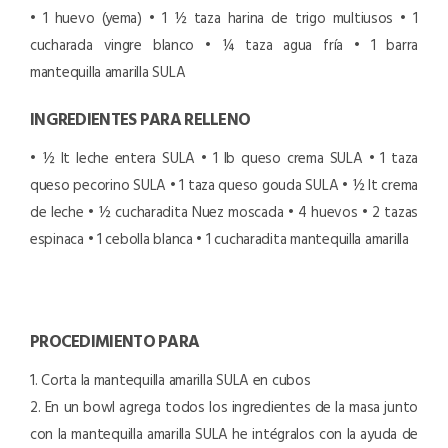
• 1 huevo (yema)
• 1 ½ taza harina de trigo multiusos
• 1
cucharada vingre blanco
• ¼ taza agua fría
• 1 barra
mantequilla amarilla SULA
INGREDIENTES PARA RELLENO
• ½ lt leche entera SULA
• 1 lb queso crema SULA
• 1 taza
queso pecorino SULA
• 1 taza queso gouda SULA
• ½ lt crema
de leche
• ½ cucharadita Nuez moscada
• 4 huevos
• 2 tazas
espinaca
• 1 cebolla blanca
• 1 cucharadita mantequilla amarilla
PROCEDIMIENTO PARA
1. Corta la mantequilla amarilla SULA en cubos
2. En un bowl agrega todos los ingredientes de la masa junto
con la mantequilla amarilla SULA he intégralos con la ayuda de