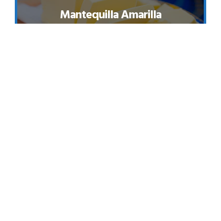
Mantequilla Amarilla
Es el resultado obtenido tras haber pasado la crema
de leche o nata por un proceso de batido al calor,
formada por grasa y agua, donde el 80% de su
composición es grasa. El color amarillento de la
mantequilla es debido a que las vacas aparte de
hierbas también se alimentan de flores ricas en
caroteno, el cual les da el color amarillento, tras
haberse acumulado en las grasas y la leche.