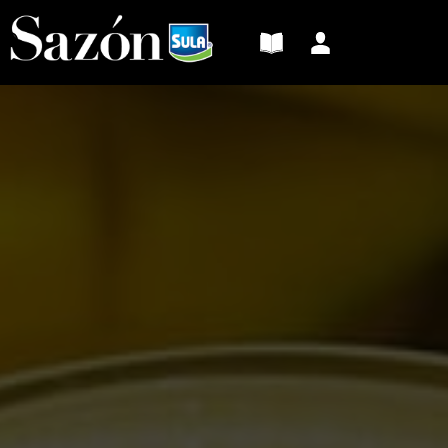
Sazón
Sula