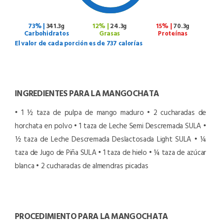
73% |
341.3g
12% |
24.3g
15% |
70.3g
Carbohidratos
Grasas
Proteínas
El valor de cada porción es de 737 calorías
INGREDIENTES PARA LA MANGOCHATA
• 1 ½ taza de pulpa de mango maduro
• 2 cucharadas de
horchata en polvo
• 1 taza de Leche Semi Descremada SULA
•
½ taza de Leche Descremada Deslactosada Light SULA
• ¼
taza de Jugo de Piña SULA
• 1 taza de hielo
• ¼ taza de azúcar
blanca
• 2 cucharadas de almendras picadas
PROCEDIMIENTO PARA LA MANGOCHATA