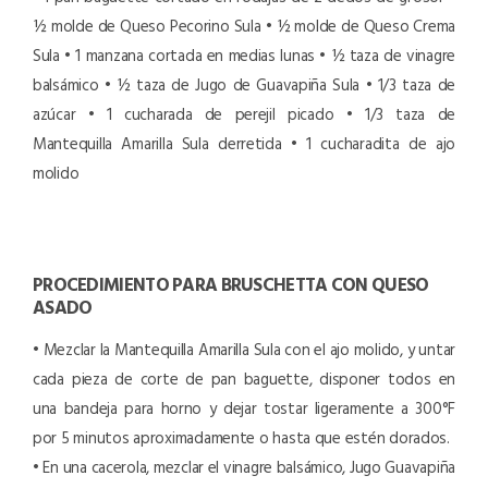
½ molde de Queso Pecorino Sula
• ½ molde de Queso Crema
Sula
• 1 manzana cortada en medias lunas
• ½ taza de vinagre
balsámico
• ½ taza de Jugo de Guavapiña Sula
• 1/3 taza de
azúcar
• 1 cucharada de perejil picado
• 1/3 taza de
Mantequilla Amarilla Sula derretida
• 1 cucharadita de ajo
molido
PROCEDIMIENTO PARA BRUSCHETTA CON QUESO
ASADO
• Mezclar la Mantequilla Amarilla Sula con el ajo molido, y untar
cada pieza de corte de pan baguette, disponer todos en
una bandeja para horno y dejar tostar ligeramente a 300°F
por 5 minutos aproximadamente o hasta que estén dorados.
• En una cacerola, mezclar el vinagre balsámico, Jugo Guavapiña