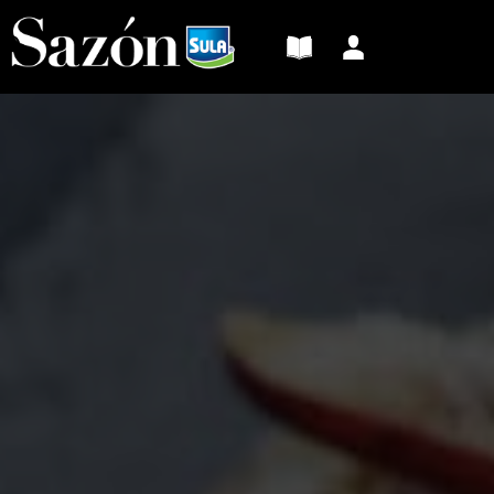
Sazón
Sula