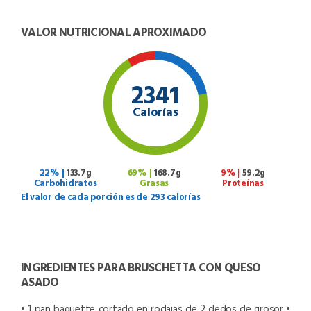
VALOR NUTRICIONAL APROXIMADO
2341
Calorías
22% |
133.7g
69% |
168.7g
9% |
59.2g
Carbohidratos
Grasas
Proteínas
El valor de cada porción es de 293 calorías
INGREDIENTES PARA BRUSCHETTA CON QUESO
ASADO
• 1 pan baguette cortado en rodajas de 2 dedos de grosor
•