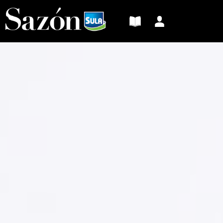
Sazón
Sula