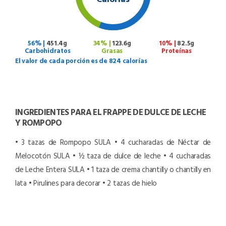
56% |
451.4g
34% |
123.6g
10% |
82.5g
Carbohidratos
Grasas
Proteínas
El valor de cada porción es de 824 calorías
INGREDIENTES PARA EL FRAPPE DE DULCE DE LECHE
Y ROMPOPO
• 3 tazas de Rompopo SULA
• 4 cucharadas de Néctar de
Melocotón SULA
• ½ taza de dulce de leche
• 4 cucharadas
de Leche Entera SULA
• 1 taza de crema chantilly o chantilly en
lata
• Pirulines para decorar
• 2 tazas de hielo