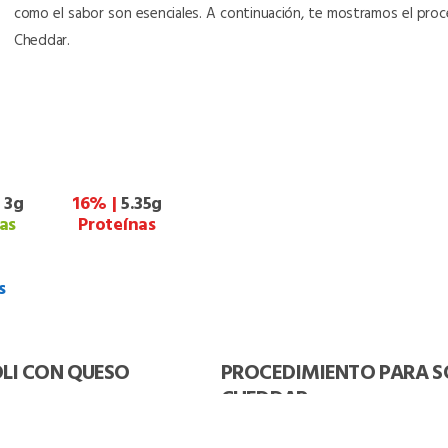
como el sabor son esenciales. A continuación, te mostramos el pro
Cheddar.
|
3g
16% |
5.35g
as
Proteínas
s
OLI CON QUESO
PROCEDIMIENTO PARA S
CHEDDAR
1.- Cortar la cabeza de brócoli en p