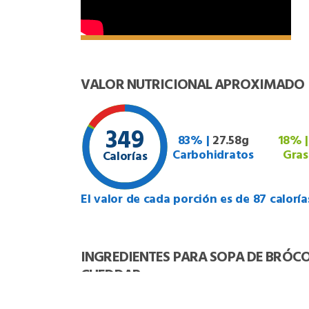
VALOR NUTRICIONAL APROXIMADO
349
83% |
27.58g
18% 
Carbohidratos
Gras
Calorías
El valor de cada porción es de 87 caloría
INGREDIENTES PARA SOPA DE BRÓC
CHEDDAR
1.- 1 cabeza de brócoli