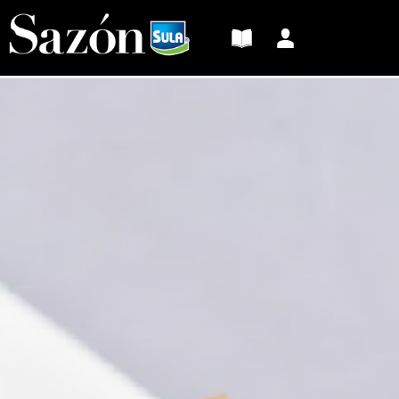
Sazón
Sula