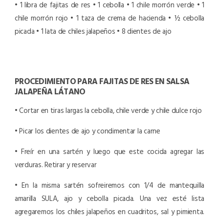
• 1 libra de fajitas de res
• 1 cebolla
• 1 chile morrón verde
• 1
chile morrón rojo
• 1 taza de crema de hacienda
• ½ cebolla
picada
• 1 lata de chiles jalapeños
• 8 dientes de ajo
PROCEDIMIENTO PARA FAJITAS DE RES EN SALSA
JALAPEÑA LÁTANO
• Cortar en tiras largas la cebolla, chile verde y chile dulce rojo
• Picar los dientes de ajo y condimentar la carne
• Freír en una sartén y luego que este cocida agregar las
verduras. Retirar y reservar
• En la misma sartén sofreiremos con 1/4 de mantequilla
amarilla SULA, ajo y cebolla picada. Una vez esté lista
agregaremos los chiles jalapeños en cuadritos, sal y pimienta.