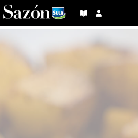
Sazón
Sula