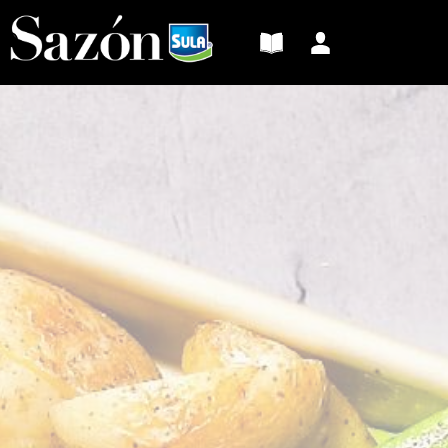
Sazón
Sula