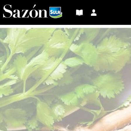
Sazón
Sula