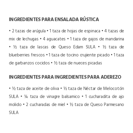
INGREDIENTES PARA ENSALADA RÚSTICA
• 2 tazas de arúgula
• 1 taza de hojas de espinaca
• 4 tazas de
mix de lechugas
• 4 aguacates
• 1 taza de gajos de mandarina
• ½ taza de lascas de Queso Edam
SULA
• ½ taza de
blueberries frescos
• 1 taza de tocino crujiente picado
• 1 taza
de garbanzos cocidos
• ½ taza de nueces picadas
INGREDIENTES PARA INGREDIENTES PARA ADEREZO
• ½ taza de aceite de oliva
• ½ taza de Néctar de Melocotón
SULA
• ¼ taza de vinagre balsamico
• 1 cucharadita de ajo
molido
• 2 cucharadas de miel
• ½ taza de Queso Parmesano
SULA