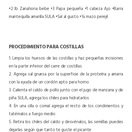
•2 lb Zanahoria bebe
•3 Papa pequeña
•1 cabeza Ajo
•Barra
mantequilla amarilla SULA
•Sal al gusto
•¼ mazo perejil
PROCEDIMIENTO PARA COSTILLAS
1. Limpia los huesos de las costillas y haz pequeñas incisiones
en la parte inferior del carre de costillas
2. Agrega sal gruesa por la superficie de la proteína y amarra
con la ayuda de un cordón apto para horno
3. Calienta el caldo de pollo junto con el jugo de manzana y de
piña SULA, agrega los chiles para hidratarlos
4. En una olla o comal agrega el resto de los condimentos y
tatémalos a fuego medio
5. Retira los chiles del caldo y desvénalos, las semillas puedes
dejarlas según que tanto te guste el picante