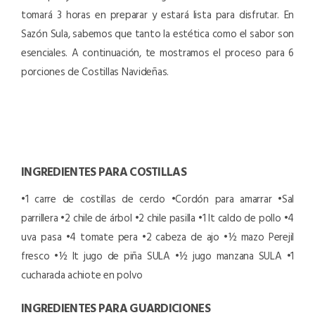
tomará 3 horas en preparar y estará lista para disfrutar. En
Sazón Sula, sabemos que tanto la estética como el sabor son
esenciales. A continuación, te mostramos el proceso para 6
porciones de Costillas Navideñas.
INGREDIENTES PARA COSTILLAS
•1 carre de costillas de cerdo
•Cordón para amarrar
•Sal
parrillera
•2 chile de árbol
•2 chile pasilla
•1 lt caldo de pollo
•4
uva pasa
•4 tomate pera
•2 cabeza de ajo
•½ mazo Perejil
fresco
•½ lt jugo de piña SULA
•½ jugo manzana SULA
•1
cucharada achiote en polvo
INGREDIENTES PARA GUARDICIONES