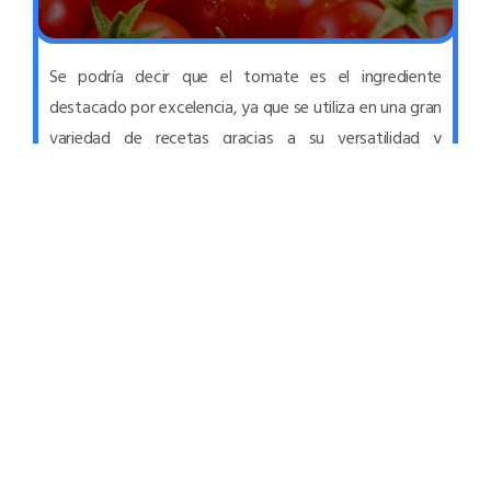
Se podría decir que el tomate es el ingrediente
destacado por excelencia, ya que se utiliza en una gran
variedad de recetas gracias a su versatilidad y
beneficios alimenticios ya que el 94% de su
composición es agua lo que lo hace una verdura
reconocida por sus vitaminas y minerales. El tomate es
una planta cuyo uso para la comida se originó en
México; hace más de 2500 años; el nombre proviene
de la lengua azteca Nahuatl “tomatll”. En varios
estados de México se conoce con el nombre de
Tomate; hay quienes le llaman Jitomate (que este es
una variante del mismo; pero más grande y con una
especie de ombligo en el).