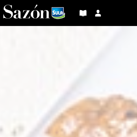
Sazón
Sula