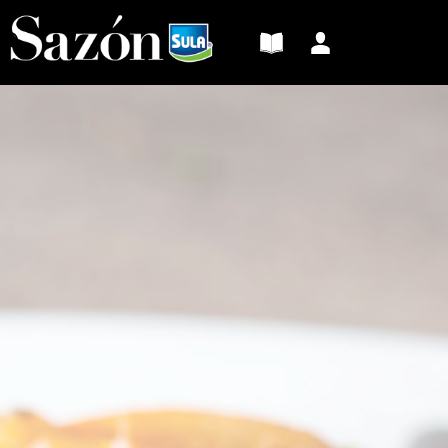
Sazón
Sula