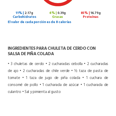
11% |
2.17g
4% |
0.39g
85% |
16.79g
Carbohidratos
Grasas
Proteínas
El valor de cada porción es de 8 calorías
INGREDIENTES PARA CHULETA DE CERDO CON
SALSA DE PIÑA COLADA
• 3 chuletas de cerdo
• 2 cucharadas cebolla
• 2 cucharadas
de ajo
• 2 cucharadas de chile verde
• ½ taza de pasta de
tomate
• 1 taza de jugo de piña colada
• 1 cuchara de
consomé de pollo
• 1 cucharada de azúcar
• 1 cucharada de
culantro
• Sal y pimienta al gusto