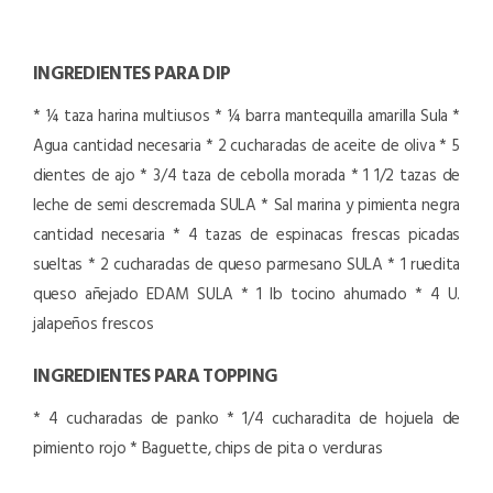
INGREDIENTES PARA DIP
* ¼ taza harina multiusos
* ¼ barra mantequilla amarilla Sula
*
Agua cantidad necesaria
* 2 cucharadas de aceite de oliva
* 5
dientes de ajo
* 3/4 taza de cebolla morada
* 1 1/2 tazas de
leche de semi descremada SULA
* Sal marina y pimienta negra
cantidad necesaria
* 4 tazas de espinacas frescas picadas
sueltas
* 2 cucharadas de queso parmesano SULA
* 1 ruedita
queso añejado EDAM SULA
* 1 lb tocino ahumado
* 4 U.
jalapeños frescos
INGREDIENTES PARA TOPPING
* 4 cucharadas de panko
* 1/4 cucharadita de hojuela de
pimiento rojo
* Baguette, chips de pita o verduras