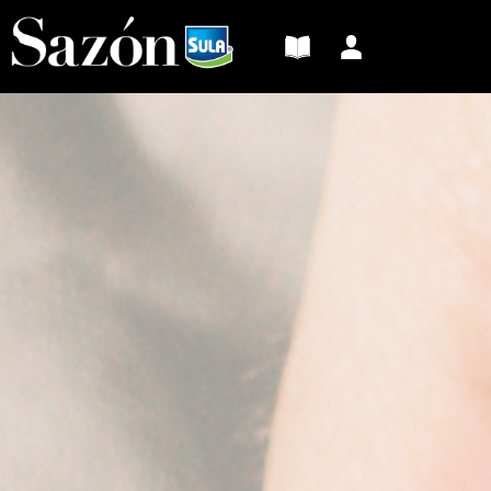
Sazón
Sula